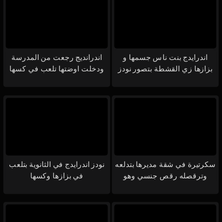
اندرايدج بنت ناس جسمها و
اندرانديج رجعت من المدرسة
بزازها زي القشطة بتصور نودز
ودخلت اوضتها تلعب في كسها
في الحمام
هايجة علي الاخر
سكرتيرة في شقة مديرها بتدلعه
نودز اندرايدج في الثانوية بتلعب
وترقصله رقص جنسي وهو
في بزازها وكسها
بيصورها